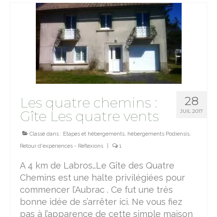
28
Les quatre chemins :
Gîte Les quatre vents
JUIL 2017
Classé dans :
Etapes et hébergements
,
hébergements Podiensis
,
Retour d'expériences - Réflexions
|
1
A 4 km de Labros…Le Gîte des Quatre
Chemins est une halte privilégiées pour
commencer l’Aubrac . Ce fut une très
bonne idée de s’arrêter ici. Ne vous fiez
pas à l’apparence de cette simple maison