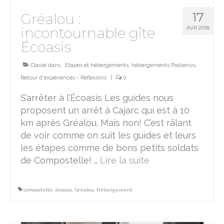
17
Gréalou :
incontournable gîte
AVR 2018
Écoasis
Classé dans :
Etapes et hébergements
,
hébergements Podiensis
,
Retour d'expériences - Réflexions
|
0
S’arrêter à l’Écoasis Les guides nous
proposent un arrêt à Cajarc qui est à 10
km après Gréalou. Mais non! C’est râlant
de voir comme on suit les guides et leurs
les étapes comme de bons petits soldats
de Compostelle! …
Lire la suite­­
compostelle
,
écoasis
,
Gréalou
,
Hébergement