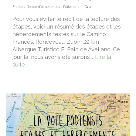
Francès
,
Retour d'expériences - Réflexions
|
0
Vallée du Célé
Pour vous éviter le récit de la lecture des
Camino Francès
étapes, voici un résumé des étapes et les
hébergements testés sur le Camino
Réfléchir
Francès. Ronceveau-Zubiri :22 km –
Devenir un pèlerin
Albergue Turistico El Palo de Avellano. Ce
jour là, nous avons été surpris …
Lire la
le bourdon, la besace et la calebasse
suite­­
étapes & hébergements
hébergements Podiensis
hébergements Camino Francès
Lire
M’écrire
A propos