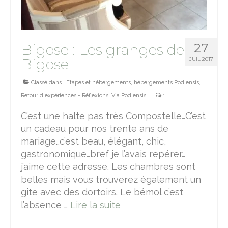
27
Bigose : Les granges de
Bigose
JUIL 2017
Classé dans :
Etapes et hébergements
,
hébergements Podiensis
,
Retour d'expériences - Réflexions
,
Via Podiensis
|
1
C’est une halte pas très Compostelle…C’est
un cadeau pour nos trente ans de
mariage…c’est beau, élégant, chic,
gastronomique…bref je l’avais repérer…
j’aime cette adresse. Les chambres sont
belles mais vous trouverez également un
gite avec des dortoirs. Le bémol c’est
l’absence …
Lire la suite­­