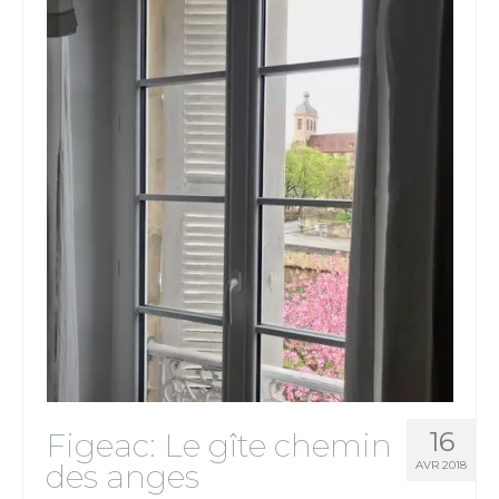
16
Figeac: Le gîte chemin
des anges
AVR 2018