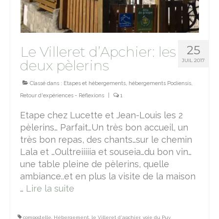
25
Le Villeret d’Apchier: les
deux pèlerins
JUIL 2017
Classé dans :
Etapes et hébergements
,
hébergements Podiensis
,
Retour d'expériences - Réflexions
|
1
Etape chez Lucette et Jean-Louis les 2
pèlerins… Parfait…Un très bon accueil, un
très bon repas, des chants…sur le chemin
Lala et …Oultreiiiiia et souseia…du bon vin…
une table pleine de pèlerins, quelle
ambiance..et en plus la visite de la maison
…
Lire la suite­­
compostelle
,
Hébergement
,
le Villeret d'apchier
,
voie du Puy