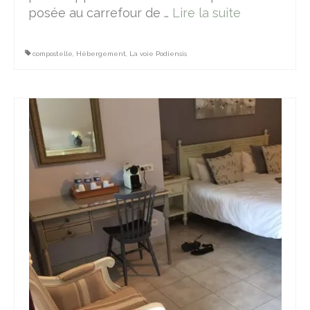
posée au carrefour de …
Lire la suite­­
compostelle
,
Hébergement
,
La voie Podiensis