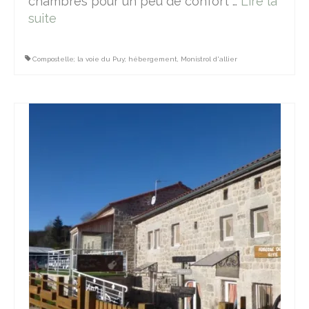
chambres pour un peu de confort …
Lire la
suite­­
Compostelle; la voie du Puy; hébergement
,
Monistrol d'allier