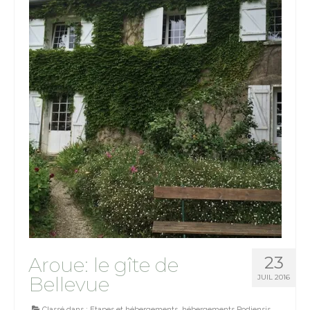
23
Aroue: le gîte de
Bellevue
JUIL 2016
Classé dans :
Etapes et hébergements
,
hébergements Podiensis
,