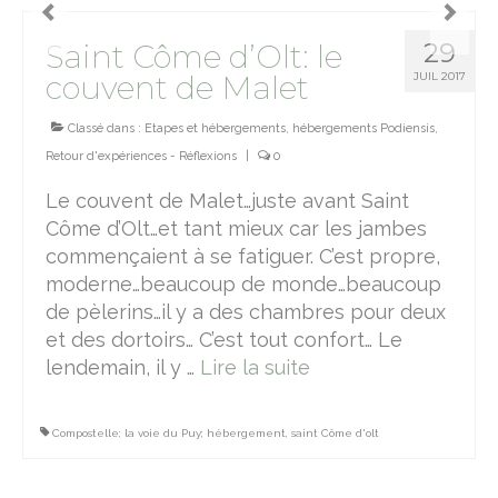
29
Saint Côme d’Olt: le
couvent de Malet
JUIL 2017
Classé dans :
Etapes et hébergements
,
hébergements Podiensis
,
Retour d'expériences - Réflexions
|
0
Le couvent de Malet…juste avant Saint
Côme d’Olt…et tant mieux car les jambes
commençaient à se fatiguer. C’est propre,
moderne…beaucoup de monde…beaucoup
de pèlerins…il y a des chambres pour deux
et des dortoirs… C’est tout confort… Le
lendemain, il y …
Lire la suite­­
Compostelle; la voie du Puy; hébergement
,
saint Côme d'olt