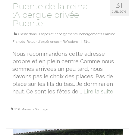
31
Puente de la reina
:Albergue privée
JUIL 2016
Puente
Classé dans :
Etapes et hébergements
,
hébergements Camino
Francès
,
Retour d'expériences - Réflexions
|
1
Nous recommandons cette adresse
propre et en plein centre Comme nous
sommes arrivées un peu tard, nous
n’avons pas le choix des places. Pas de
place sur les lits du bas… Je dormirai en
haut. Ce sont les fêtes de …
Lire la suite­­
2016: Moissac - Siantago