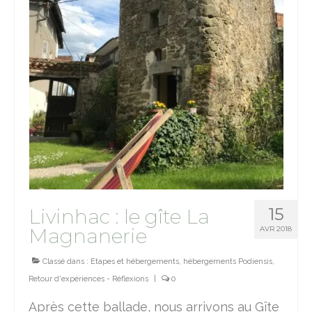
15
Livinhac : le gîte La
Magnanerie
AVR 2018
Classé dans :
Etapes et hébergements
,
hébergements Podiensis
,
Retour d'expériences - Réflexions
|
0
Après cette ballade, nous arrivons au Gîte