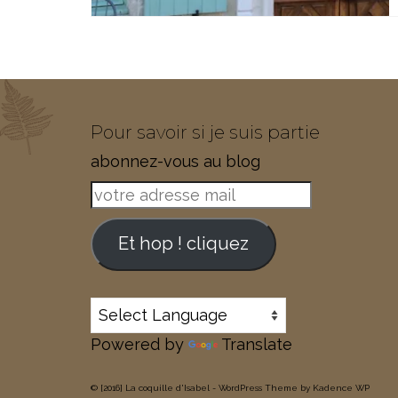
Pour savoir si je suis partie
abonnez-vous au blog
votre
adresse
mail
Et hop ! cliquez
Powered by
Translate
© [2016] La coquille d'Isabel - WordPress Theme by
Kadence WP