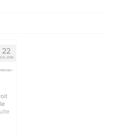
22
JUIL 2016
riences -
oit
le
ite­­