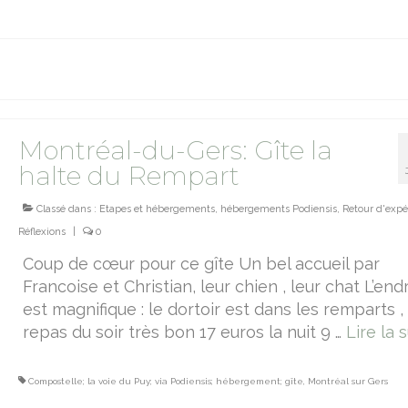
Montréal-du-Gers: Gîte la
halte du Rempart
Classé dans :
Etapes et hébergements
,
hébergements Podiensis
,
Retour d'expé
Réflexions
|
0
Coup de cœur pour ce gîte Un bel accueil par
Francoise et Christian, leur chien , leur chat L’endr
est magnifique : le dortoir est dans les remparts , 
repas du soir très bon 17 euros la nuit 9 …
Lire la su
Compostelle; la voie du Puy; via Podiensis; hébergement; gîte
,
Montréal sur Gers