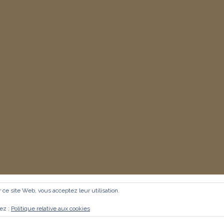
er ce site Web, vous acceptez leur utilisation.
tez :
Politique relative aux cookies