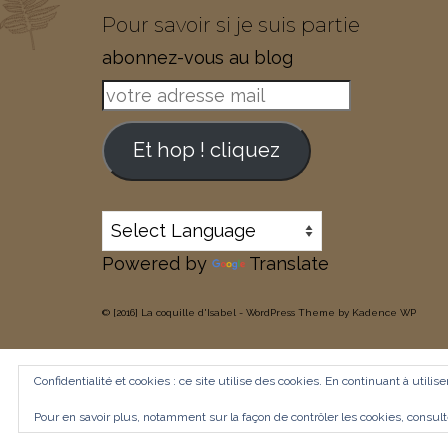
Pour savoir si je suis partie
abonnez-vous au blog
votre
adresse
mail
Et hop ! cliquez
Powered by
Translate
© [2016] La coquille d'Isabel - WordPress Theme by
Kadence WP
Confidentialité et cookies : ce site utilise des cookies. En continuant à utilis
Pour en savoir plus, notamment sur la façon de contrôler les cookies, consul