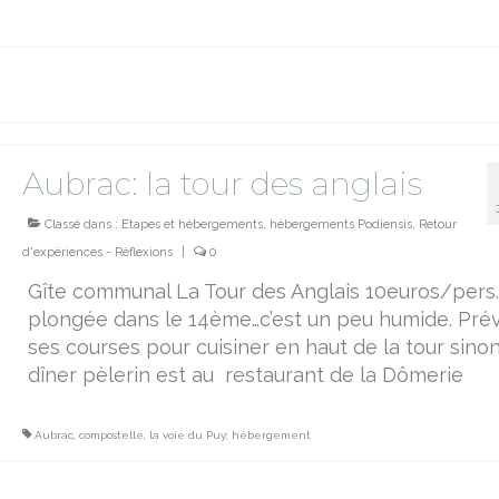
Aubrac: la tour des anglais
Classé dans :
Etapes et hébergements
,
hébergements Podiensis
,
Retour
d'expériences - Réflexions
|
0
Gîte communal La Tour des Anglais 10euros/pers
plongée dans le 14ème…c’est un peu humide. Prév
ses courses pour cuisiner en haut de la tour sinon
dîner pèlerin est au restaurant de la Dômerie
Aubrac
,
compostelle
,
la voie du Puy; hébergement