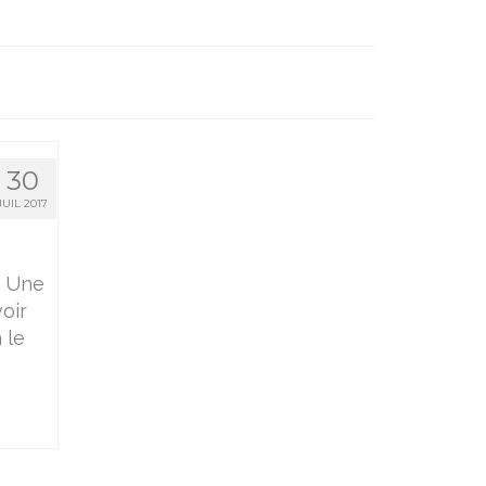
30
JUIL 2017
. Une
oir
 le