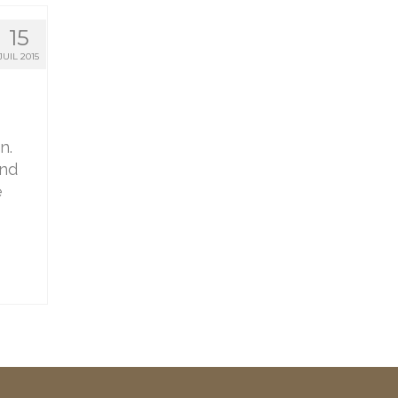
15
JUIL 2015
n.
end
e