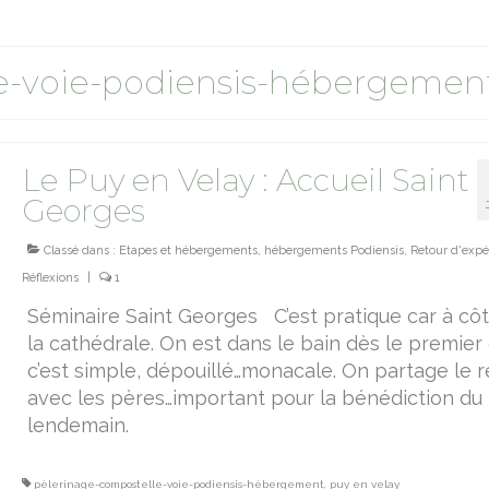
e-voie-podiensis-hébergemen
Le Puy en Velay : Accueil Saint
Georges
Classé dans :
Etapes et hébergements
,
hébergements Podiensis
,
Retour d'expé
Réflexions
|
1
Séminaire Saint Georges C’est pratique car à cô
la cathédrale. On est dans le bain dès le premier
c’est simple, dépouillé…monacale. On partage le 
avec les pères…important pour la bénédiction du
lendemain.
pèlerinage-compostelle-voie-podiensis-hébergement
,
puy en velay