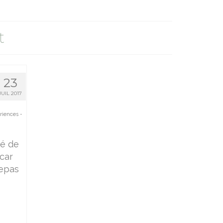
t
23
JUIL 2017
riences -
té de
 car
repas