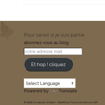
Pour savoir si je suis partie
abonnez-vous au blog
votre
adresse
mail
Et hop ! cliquez
Powered by
Translate
© [2016] La coquille d'Isabel - WordPress Theme by
Kadence WP