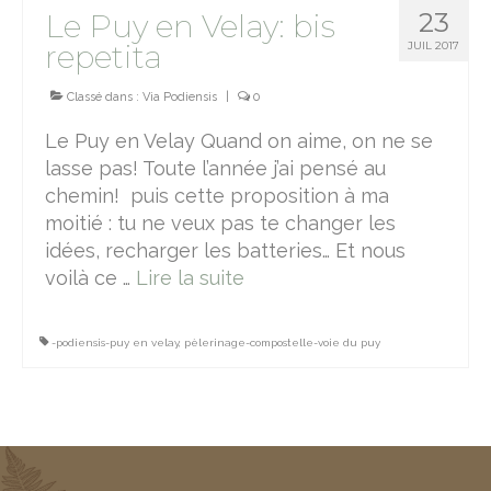
23
Le Puy en Velay: bis
Vallée du Célé
repetita
JUIL 2017
Camino Francès
Classé dans :
Via Podiensis
|
0
Réfléchir
Le Puy en Velay Quand on aime, on ne se
lasse pas! Toute l’année j’ai pensé au
Devenir un pèlerin
chemin! puis cette proposition à ma
le bourdon, la besace et la calebasse
moitié : tu ne veux pas te changer les
idées, recharger les batteries… Et nous
étapes & hébergements
voilà ce …
Lire la suite­­
hébergements Podiensis
-podiensis-puy en velay
,
pèlerinage-compostelle-voie du puy
hébergements Camino Francès
Lire
M’écrire
A propos