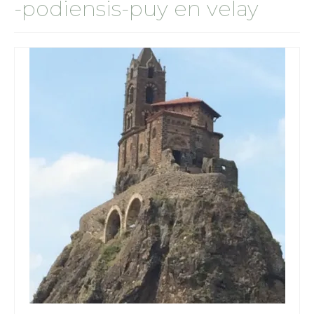
-podiensis-puy en velay
camino norte
chemin de Montaigne
terre sainte
Jesus trail
Le sentier d’Abraham
camino primitivo
sur le chemin de Rome
via Francigena
Via Cluniacensis
Via Lugdunum
Via Podiensis