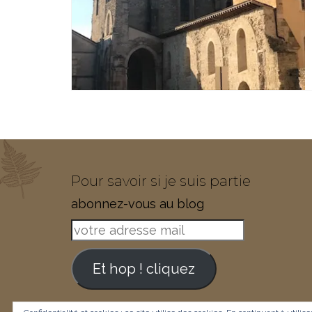
Pour savoir si je suis partie
abonnez-vous au blog
votre
adresse
mail
Et hop ! cliquez