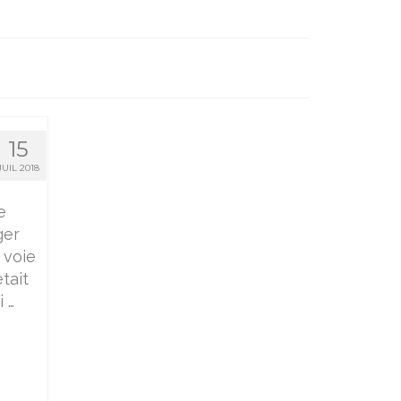
15
JUIL 2018
e
ger
 voie
tait
 …