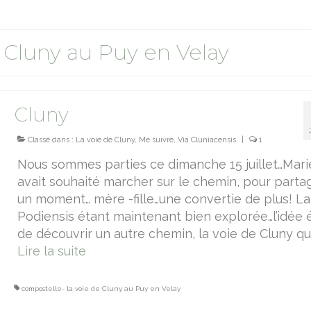
 Cluny au Puy en Velay
Cluny
Classé dans :
La voie de Cluny
,
Me suivre
,
Via Cluniacensis
|
1
Nous sommes parties ce dimanche 15 juillet…Mari
avait souhaité marcher sur le chemin, pour parta
un moment… mère -fille…une convertie de plus! La
Podiensis étant maintenant bien explorée…l’idée é
de découvrir un autre chemin, la voie de Cluny qui
Lire la suite­­
compostelle- la voie de Cluny au Puy en Velay