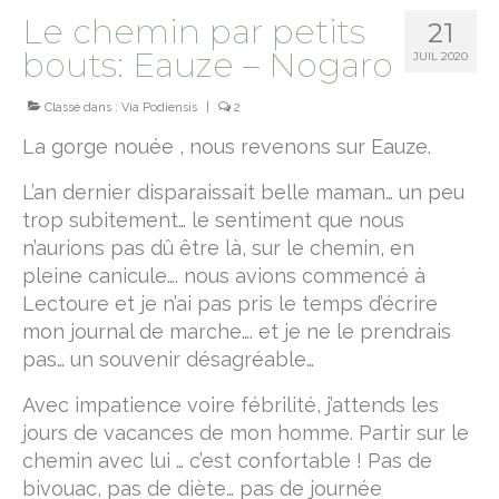
Le chemin par petits
21
camino norte
bouts: Eauze – Nogaro
JUIL 2020
chemin de Montaigne
Classé dans :
Via Podiensis
|
2
terre sainte
La gorge nouée , nous revenons sur Eauze.
Jesus trail
L’an dernier disparaissait belle maman… un peu
trop subitement… le sentiment que nous
Le sentier d’Abraham
n’aurions pas dû être là, sur le chemin, en
camino primitivo
pleine canicule…. nous avions commencé à
Lectoure et je n’ai pas pris le temps d’écrire
sur le chemin de Rome
mon journal de marche…. et je ne le prendrais
pas… un souvenir désagréable…
via Francigena
Avec impatience voire fébrilité, j’attends les
Via Cluniacensis
jours de vacances de mon homme. Partir sur le
Via Lugdunum
chemin avec lui … c’est confortable ! Pas de
bivouac, pas de diète… pas de journée
Via Podiensis