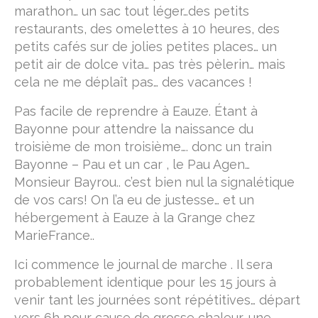
marathon… un sac tout léger…des petits
Vallée du Célé
restaurants, des omelettes à 10 heures, des
petits cafés sur de jolies petites places… un
Camino Francès
petit air de dolce vita… pas très pèlerin… mais
cela ne me déplaît pas… des vacances !
Réfléchir
Pas facile de reprendre à Eauze. Étant à
Devenir un pèlerin
Bayonne pour attendre la naissance du
le bourdon, la besace et la calebasse
troisième de mon troisième…. donc un train
Bayonne – Pau et un car , le Pau Agen…
étapes & hébergements
Monsieur Bayrou.. c’est bien nul la signalétique
de vos cars! On l’a eu de justesse… et un
hébergements Podiensis
hébergement à Eauze à la Grange chez
hébergements Camino Francès
MarieFrance..
Lire
Ici commence le journal de marche . Il sera
probablement identique pour les 15 jours à
M’écrire
venir tant les journées sont répétitives… départ
vers 6h pour cause de grosse chaleur, une
A propos