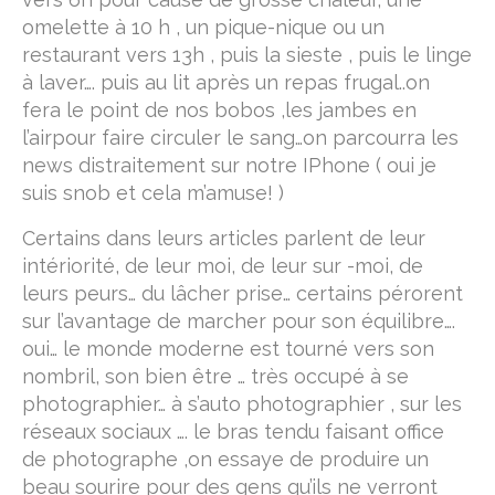
omelette à 10 h , un pique-nique ou un
restaurant vers 13h , puis la sieste , puis le linge
à laver…. puis au lit après un repas frugal..on
fera le point de nos bobos ,les jambes en
l’airpour faire circuler le sang…on parcourra les
news distraitement sur notre IPhone ( oui je
suis snob et cela m’amuse! )
Certains dans leurs articles parlent de leur
intériorité, de leur moi, de leur sur -moi, de
leurs peurs… du lâcher prise… certains pérorent
sur l’avantage de marcher pour son équilibre….
oui… le monde moderne est tourné vers son
nombril, son bien être … très occupé à se
photographier… à s’auto photographier , sur les
réseaux sociaux …. le bras tendu faisant office
de photographe ,on essaye de produire un
beau sourire pour des gens qu’ils ne verront