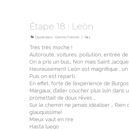
Étape 18 : Leòn
Classé dans :
Camino Francès
|
2
Très très moche !
Autoroute, voitures, pollution, entrée de 
On a pris un bus… Non mais Saint Jacques
Heureusement Leòn est magnifique , un c
Puis on est reparti.
En effet, forte de l’expérience de Burgo
Margaux, d’aller coucher plus loin dans 
promettait de doux rêves …
Sur le chemin ne jamais idéaliser … Rie
glauquissime!
Mieux vaut en rire
Hasta luego