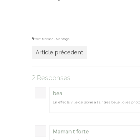
2016: Moissac - Siantago
Article précédent
2 Responses
bea
En effet la ville de leòne a l air très belle!!jolies
Maman t forte