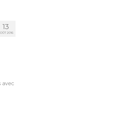
13
OÛT 2016
s avec