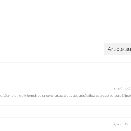
Article s
13 août 2016
 photos .Combien de kilomètres encore jusqu à st J acques? allez courage baisers Mina
13 août 2016