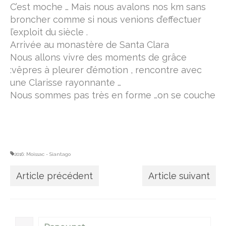
C’est moche … Mais nous avalons nos km sans
broncher comme si nous venions d’effectuer
Vallée du Célé
l’exploit du siècle .
Camino Francès
Arrivée au monastère de Santa Clara
Nous allons vivre des moments de grâce
Réfléchir
:vêpres à pleurer d’émotion , rencontre avec
Devenir un pèlerin
une Clarisse rayonnante …
Nous sommes pas très en forme …on se couche
le bourdon, la besace et la calebasse
étapes & hébergements
hébergements Podiensis
2016: Moissac - Siantago
hébergements Camino Francès
Article précédent
Article suivant
Lire
M’écrire
A propos