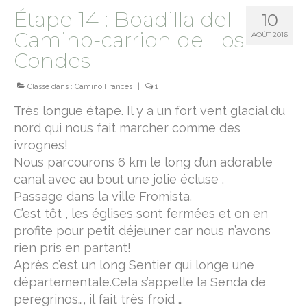
Étape 14 : Boadilla del
10
camino norte
Camino-carrion de Los
AOÛT 2016
chemin de Montaigne
Condes
terre sainte
Classé dans :
Camino Francès
|
1
Jesus trail
Très longue étape. Il y a un fort vent glacial du
nord qui nous fait marcher comme des
Le sentier d’Abraham
ivrognes!
Nous parcourons 6 km le long d’un adorable
camino primitivo
canal avec au bout une jolie écluse .
sur le chemin de Rome
Passage dans la ville Fromista.
C’est tôt , les églises sont fermées et on en
via Francigena
profite pour petit déjeuner car nous n’avons
rien pris en partant!
Via Cluniacensis
Après c’est un long Sentier qui longe une
Via Lugdunum
départementale.Cela s’appelle la Senda de
peregrinos…, il fait très froid …
Via Podiensis