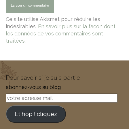
Ce site utilise Akismet pour réduire les
indésirables.
En savoir plus sur la façon dont
les données de vos commentaires sont
traitées
.
Pour savoir si je suis partie
abonnez-vous au blog
votre
adresse
mail
Et hop ! cliquez