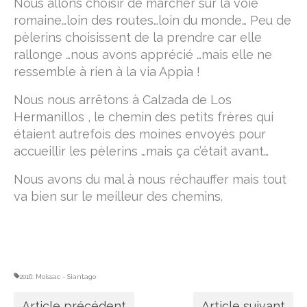
Nous allons choisir de marcher sur la voie
romaine…loin des routes…loin du monde… Peu de
Vallée du Célé
pèlerins choisissent de la prendre car elle
rallonge …nous avons apprécié …mais elle ne
Camino Francès
ressemble à rien à la via Appia !
Réfléchir
Nous nous arrêtons à Calzada de Los
Devenir un pèlerin
Hermanillos , le chemin des petits frères qui
étaient autrefois des moines envoyés pour
le bourdon, la besace et la calebasse
accueillir les pèlerins …mais ça c’était avant…
étapes & hébergements
Nous avons du mal à nous réchauffer mais tout
hébergements Podiensis
va bien sur le meilleur des chemins.
hébergements Camino Francès
Lire
M’écrire
2016: Moissac - Siantago
Article précédent
Article suivant
A propos