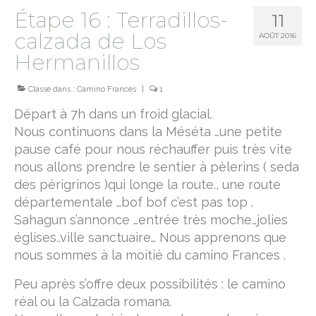
Étape 16 : Terradillos-
11
camino norte
calzada de Los
AOÛT 2016
chemin de Montaigne
Hermanillos
terre sainte
Classé dans :
Camino Francès
|
1
Jesus trail
Départ à 7h dans un froid glacial.
Nous continuons dans la Méséta …une petite
Le sentier d’Abraham
pause café pour nous réchauffer puis très vite
nous allons prendre le sentier à pèlerins ( seda
camino primitivo
des périgrinos )qui longe la route., une route
sur le chemin de Rome
départementale …bof bof c’est pas top .
Sahagun s’annonce …entrée très moche…jolies
via Francigena
églises..ville sanctuaire… Nous apprenons que
nous sommes à la moitié du camino Frances .
Via Cluniacensis
Peu après s’offre deux possibilités : le camino
Via Lugdunum
réal ou la Calzada romana.
Via Podiensis