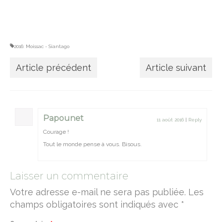
Vallée du Célé
Camino Francès
2016: Moissac - Siantago
Réfléchir
Article précédent
Article suivant
Devenir un pèlerin
le bourdon, la besace et la calebasse
Papounet
étapes & hébergements
11 août 2016
|
Reply
Courage !
hébergements Podiensis
Tout le monde pense à vous. Bisous.
hébergements Camino Francès
Laisser un commentaire
Lire
Votre adresse e-mail ne sera pas publiée.
Les
M’écrire
champs obligatoires sont indiqués avec
*
A propos