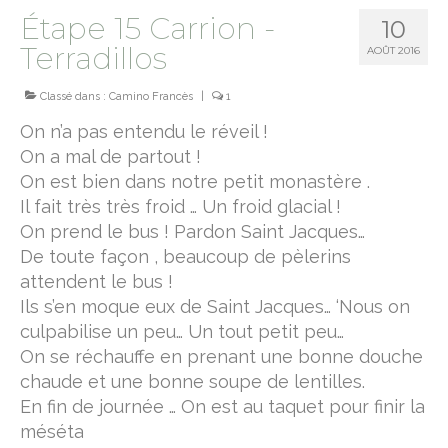
Étape 15 Carrion -
10
camino norte
Terradillos
AOÛT 2016
chemin de Montaigne
Classé dans :
Camino Francès
|
1
terre sainte
On n’a pas entendu le réveil !
On a mal de partout !
Jesus trail
On est bien dans notre petit monastère .
Le sentier d’Abraham
Il fait très très froid … Un froid glacial !
On prend le bus ! Pardon Saint Jacques…
camino primitivo
De toute façon , beaucoup de pèlerins
attendent le bus !
sur le chemin de Rome
Ils s’en moque eux de Saint Jacques… ‘Nous on
via Francigena
culpabilise un peu… Un tout petit peu…
On se réchauffe en prenant une bonne douche
Via Cluniacensis
chaude et une bonne soupe de lentilles.
Via Lugdunum
En fin de journée … On est au taquet pour finir la
méséta
Via Podiensis