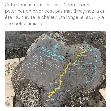
Cette longue route mène à Capharnaüm…
pèleriner en hiver c’est pas mal. (Imaginez la en
été ! )On évite la chaleur. On longe le lac . Il y a
une belle lumière…