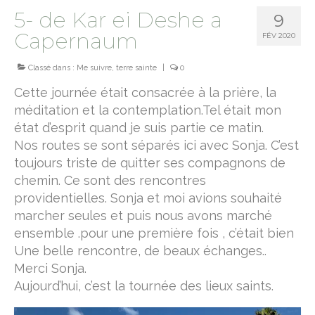
5- de Kar ei Deshe a
9
camino norte
Capernaum
FÉV 2020
chemin de Montaigne
Classé dans :
Me suivre
,
terre sainte
|
0
terre sainte
Cette journée était consacrée à la prière, la
méditation et la contemplation.Tel était mon
Jesus trail
état d’esprit quand je suis partie ce matin.
Le sentier d’Abraham
Nos routes se sont séparés ici avec Sonja. C’est
toujours triste de quitter ses compagnons de
camino primitivo
chemin. Ce sont des rencontres
providentielles. Sonja et moi avions souhaité
sur le chemin de Rome
marcher seules et puis nous avons marché
via Francigena
ensemble .pour une première fois , c’était bien
Une belle rencontre, de beaux échanges..
Via Cluniacensis
Merci Sonja.
Via Lugdunum
Aujourd’hui, c’est la tournée des lieux saints.
Via Podiensis