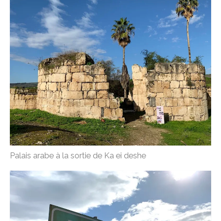
Vallée du Célé
Camino Francès
Réfléchir
Devenir un pèlerin
le bourdon, la besace et la calebasse
étapes & hébergements
hébergements Podiensis
Palais arabe à la sortie de Ka ei deshe
hébergements Camino Francès
Lire
M’écrire
A propos