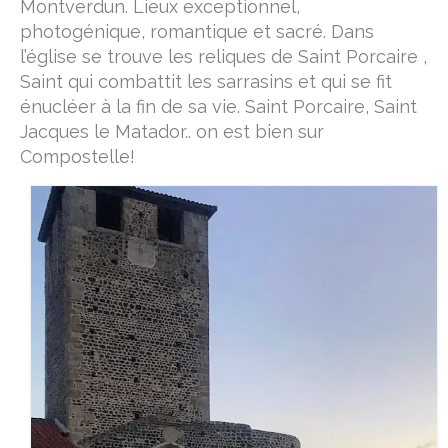
Montverdun. Lieux exceptionnel,
photogénique, romantique et sacré. Dans
Vallée du Célé
l’église se trouve les reliques de Saint Porcaire ,
Camino Francès
Saint qui combattit les sarrasins et qui se fit
énucléer à la fin de sa vie. Saint Porcaire, Saint
Réfléchir
Jacques le Matador.. on est bien sur
Compostelle!
Devenir un pèlerin
le bourdon, la besace et la calebasse
étapes & hébergements
hébergements Podiensis
hébergements Camino Francès
Lire
M’écrire
A propos