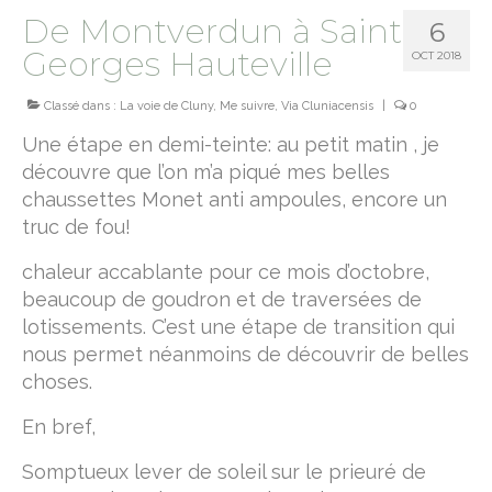
De Montverdun à Saint
6
camino norte
Georges Hauteville
OCT 2018
chemin de Montaigne
Classé dans :
La voie de Cluny
,
Me suivre
,
Via Cluniacensis
|
0
terre sainte
Une étape en demi-teinte: au petit matin , je
découvre que l’on m’a piqué mes belles
Jesus trail
chaussettes Monet anti ampoules, encore un
Le sentier d’Abraham
truc de fou!
camino primitivo
chaleur accablante pour ce mois d’octobre,
beaucoup de goudron et de traversées de
sur le chemin de Rome
lotissements. C’est une étape de transition qui
nous permet néanmoins de découvrir de belles
via Francigena
choses.
Via Cluniacensis
En bref,
Via Lugdunum
Somptueux lever de soleil sur le prieuré de
Via Podiensis